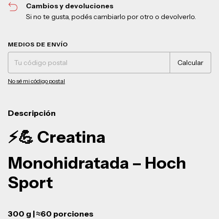
Cambios y devoluciones
Si no te gusta, podés cambiarlo por otro o devolverlo.
Entregas para el CP:
Cambiar CP
MEDIOS DE ENVÍO
Calcular
No sé mi código postal
Descripción
⚡💪
Creatina
Monohidratada – Hoch
Sport
300 g | ≈60 porciones