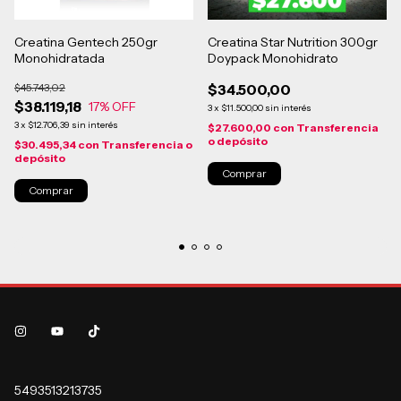
Creatina Gentech 250gr
Creatina Star Nutrition 300gr
Monohidratada
Doypack Monohidrato
$45.743,02
$34.500,00
$38.119,18
17
% OFF
3
x
$11.500,00
sin interés
3
x
$12.706,39
sin interés
$27.600,00
con
Transferencia
o depósito
$30.495,34
con
Transferencia o
depósito
5493513213735