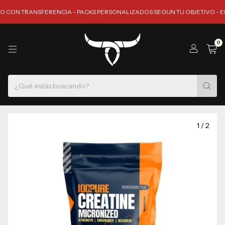
N TRANSFERENCIA - PACKS PERSONALIZADOS SEGUN TU OBJETIVO - ENVIO 
0
1
/
2