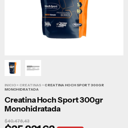
INICIO
>
CREATINAS
>
CREATINA HOCH SPORT 300GR
MONOHIDRATADA
Creatina Hoch Sport 300gr
Monohidratada
$40.478,43