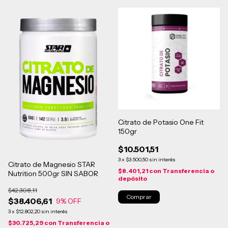
Citrato de Potasio One Fit
150gr
$10.501,51
3
x
$3.500,50
sin interés
Citrato de Magnesio STAR
$8.401,21
con
Transferencia o
Nutrition 500gr SIN SABOR
depósito
$42.308,11
$38.406,61
9
% OFF
3
x
$12.802,20
sin interés
$30.725,29
con
Transferencia o