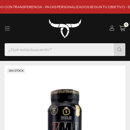
N TRANSFERENCIA - PACKS PERSONALIZADOS SEGUN TU OBJETIVO - ENVIO
0
SIN STOCK