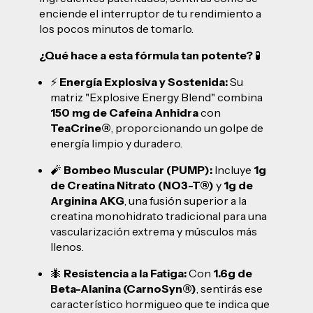
enciende el interruptor de tu rendimiento a
los pocos minutos de tomarlo.
¿Qué hace a esta fórmula tan potente?
🧪
⚡
Energía Explosiva y Sostenida:
Su
matriz "Explosive Energy Blend" combina
150 mg de Cafeína Anhidra
con
TeaCrine®
, proporcionando un golpe de
energía limpio y duradero.
🧨
Bombeo Muscular (PUMP):
Incluye
1g
de Creatina Nitrato (NO3-T®)
y
1g de
Arginina AKG
, una fusión superior a la
creatina monohidrato tradicional para una
vascularización extrema y músculos más
llenos.
🐜
Resistencia a la Fatiga:
Con
1.6g de
Beta-Alanina (CarnoSyn®)
, sentirás ese
característico hormigueo que te indica que