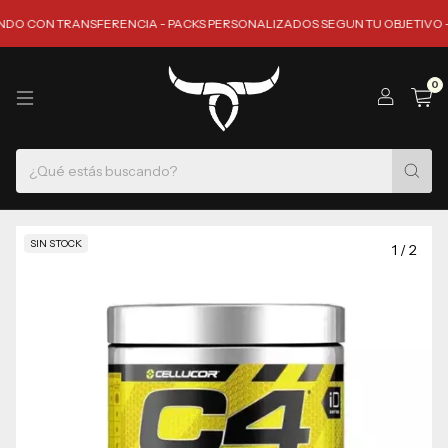
 CON TRANSFERENCIA - PACKS PERSONALIZADOS SEGUN TU OBJETIVO - ENV
0
SIN STOCK
1
/
2