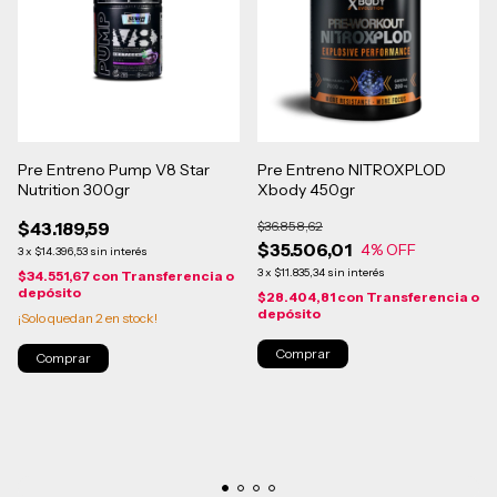
Pre Entreno Pump V8 Star
Pre Entreno NITROXPLOD
Nutrition 300gr
Xbody 450gr
$43.189,59
$36.858,62
$35.506,01
4
% OFF
3
x
$14.396,53
sin interés
3
x
$11.835,34
sin interés
$34.551,67
con
Transferencia o
depósito
$28.404,81
con
Transferencia o
depósito
¡Solo quedan
2
en stock!
Comprar
Comprar